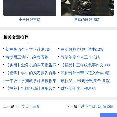
小学日记三篇
扫墓的日记15篇
相关文章推荐
初中暑假个人学习计划8篇
在职教师辞职申请书12篇
劳动用工协议书合集五篇
教学年度个人工作总结
【实用】业务员的实习报告四
【精品】五年级叙事作文300
篇
【精华】学生的实习报告合集
字锦集7篇
职称晋升申请书范文合集9篇
10篇
一年级下学期教学计划模板集
银行员工辞职报告(集合15篇)
锦五篇
【推荐】社团活动计划集合九
财务部年度工作总结
篇
上一篇：
小学日记三篇
下一篇：
过小年日记汇编15篇