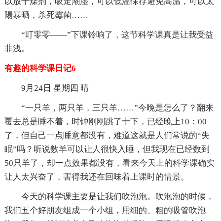
以放干燥剂，吸走潮湿，可以低温保存避免高温，可以太
陽暴晒，杀死霉菌……
“叮零零——”下课铃响了，这节科学课真是让我受益
非浅。
有趣的科学课日记6
9月24日 星期四 晴
“一只羊，两只羊，三只羊……”今晚是怎么了？翻来
覆去总是睡不着，时钟刚刚跳了十下，已经晚上10：00
了，但自己一点睡意都没有，难道这就是人们常说的“失
眠”吗？听说数羊可以让人很快入睡，但我现在已经数到
50只羊了，却一点效果都没有，看来今天上的科学课确实
让人太兴奋了，害得我还在回味着上课时的情景。
今天的科学课主要是让我们吹泡泡。吹泡泡的时候，
我们五个好朋友组成一个小组，用细的、粗的吸管吹泡