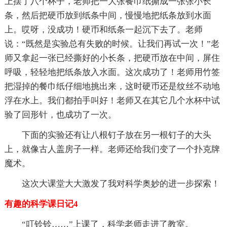
上摆了八个杯子，老师把一大张餐巾纸撕成一张张小长
条，然后把硬币放到纸条中间，慢慢地把纸条放到水面
上。哎呀，没成功！硬币和纸条一起沉下去了。老师
说：“既然是实验总有失败的时候。让我们再试一次！”老
师又拿起一张已经撕好的小长条，把硬币放在中间，屏住
呼吸，轻轻地把纸条放入水面。这次成功了！老师用竹签
把湿掉的餐巾纸仔细地挑出来，这时硬币还是纹丝不动地
浮在水上。我们都拍手叫好！老师又在其它几个水杯中试
验了回形针，也成功了一次。
下面的实验还有让八根钉子放在另一根钉子的大头
上，就像古人盖房子一样。老师还给我们变了一个扑克牌
魔术。
这次大课堂大大激发了我对科学奥妙的进一步探索！
有趣的科学课日记4
“叮铃铃……”上课了，科学老师走进了教室。