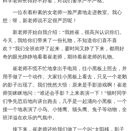
科学老师长得好不好看，对我们要求严不严格。
一位衣着朴素的女老师一脸严肃地走进教室。我心
想：呀，新老师说不定很严厉呢！
新老师开始自我介绍：“我姓崔，很高兴认识你们。
今天，我给你们带来了一份礼物，不知道你们喜不喜
欢？”我们全班欢呼了起来，霎时间又静了下来，都用好
奇的眼光静静地看着崔老师，期待着崔老师的礼物。
崔老师不慌不忙地拿出手电筒，往小黑板上照去，并
用手做了一个动作。大家往小黑板上看去，只见一个老鹅
的影子出现了。我们恍然大悟：原来是手影游戏啊！崔老
师笑眯眯地问：“谁还会手影？上来表演一下！”顿时同学
们争先恐后地向讲台跑去，几乎是一起涌向小黑板，一个
接一个地表演了小鸟、小雏鹰、猫头鹰、兔子等动物，全
班洋溢在欢乐的气氛中。
接下来，崔老师还给我们做了一个叫“太阳移，影子