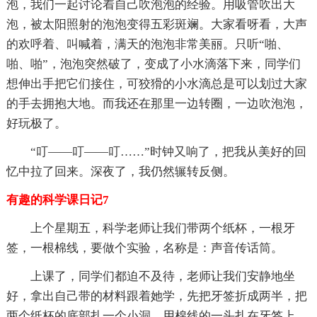
泡，我们一起讨论着自己吹泡泡的经验。用吸管吹出大
泡，被太阳照射的泡泡变得五彩斑斓。大家看呀看，大声
的欢呼着、叫喊着，满天的泡泡非常美丽。只听“啪、
啪、啪”，泡泡突然破了，变成了小水滴落下来，同学们
想伸出手把它们接住，可狡猾的小水滴总是可以划过大家
的手去拥抱大地。而我还在那里一边转圈，一边吹泡泡，
好玩极了。
“叮——叮——叮……”时钟又响了，把我从美好的回
忆中拉了回来。深夜了，我仍然辗转反侧。
有趣的科学课日记7
上个星期五，科学老师让我们带两个纸杯，一根牙
签，一根棉线，要做个实验，名称是：声音传话筒。
上课了，同学们都迫不及待，老师让我们安静地坐
好，拿出自己带的材料跟着她学，先把牙签折成两半，把
两个纸杯的底部扎一个小洞，用棉线的一头扎在牙签上，