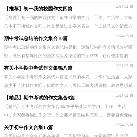
样才能写的好吗？下面是小编为大家收集的冬至初一...
2024-02-18
【推荐】初一我的校园作文四篇
【推荐】初一我的校园作文四篇在日常的学习、工作、生活中，大家
总少不了接触作文吧，作文是通过文字来表达一个主题意义的记叙方
法。你知道作文怎样才能写的好吗？下面是小编为大...
2024-02-18
期中考试总结的作文集合10篇
期中考试总结的作文集合10篇总结是把一定阶段内的有关情况分析研
究，做出有指导性的经验方法以及结论的书面材料，它可使零星的、
肤浅的、表面的感性认知上升到全面的、系统的、...
2024-02-18
有关小学期中考试作文集锦八篇
有关小学期中考试作文集锦八篇在平日的学习、工作和生活里，大家
总少不了接触作文吧，借助作文人们可以反映客观事物、表达思想感
情、传递知识信息。那要怎么写好作文呢？下面是小...
2024-02-18
【精品】期中考试的作文集合8篇
【精品】期中考试的作文集合8篇在平平淡淡的学习、工作、生活
中，大家都接触过作文吧，作文要求篇章结构完整，一定要避免无结
尾作文的出现。还是对作文一筹莫展吗？以下是小编帮大...
2024-02-18
关于初中作文合集15篇
关于初中作文合集15篇在生活、工作和学习中，大家都写过作文吧，