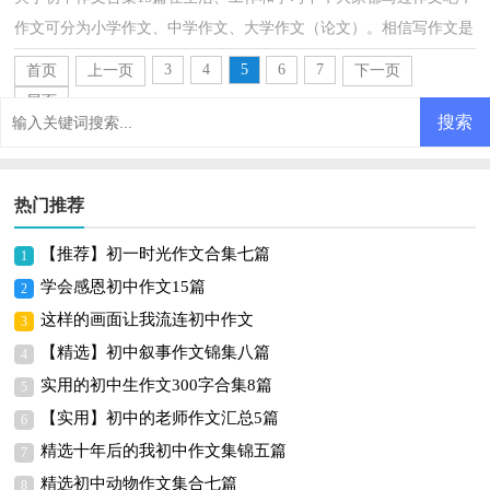
作文可分为小学作文、中学作文、大学作文（论文）。相信写作文是
一个让许多人都头痛的问题，下面是小编为大家收集的关...
3
4
5
6
7
首页
上一页
下一页
尾页
热门推荐
【推荐】初一时光作文合集七篇
1
学会感恩初中作文15篇
2
这样的画面让我流连初中作文
3
【精选】初中叙事作文锦集八篇
4
实用的初中生作文300字合集8篇
5
【实用】初中的老师作文汇总5篇
6
精选十年后的我初中作文集锦五篇
7
精选初中动物作文集合七篇
8