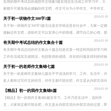
实用的期中考试后的感想作文锦集9篇在现实生活或工作学习中，大
家都不可避免地会接触到作文吧，作文可分为小学作文、中学作文、
大学作文（论文）。那么问题来了，到底应如何写一篇优...
2024-02-18
关于初一状物作文300字3篇
关于初一状物作文300字3篇无论是在学校还是在社会中，大家一定都
接触过作文吧，借助作文可以宣泄心中的情感，调节自己的心情。那
么问题来了，到底应如何写一篇优秀的作文呢？下面是小...
2024-02-18
有关期中考试总结的作文集合十篇
有关期中考试总结的作文集合十篇总结是在某一特定时间段对学习和
工作生活或其完成情况，包括取得的成绩、存在的问题及得到的经验
和教训加以回顾和分析的书面材料，它能够使头脑...
2024-02-18
关于初一的老师作文集锦七篇
关于初一的老师作文集锦七篇在平平淡淡的学习、工作、生活中，许
多人都有过写作文的经历，对作文都不陌生吧，作文是从内部言语向
外部言语的过渡，即从经过压缩的简要的、自己能明白...
2024-02-18
【精品】初一的我作文集锦6篇
【精品】初一的我作文集锦6篇在学习、工作乃至生活中，说到作
文，大家肯定都不陌生吧，作文是从内部言语向外部言语的过渡，即