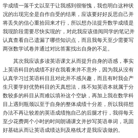
学成绩一落千丈以至于让我感到很惭愧，我也明白这种状
况的出现完全是自作自受的结果，应该要好好反思自己并
将丢失的信心重拾回来才行，所以想办法提升数学成绩是
我现阶段需要尽快实现的'，对此我应该借阅同学的笔记并
认真查看自己遗漏了哪些知识点，而且我每天至少需要写
两张数学试卷并通过对比答案找出自身的不足。
其次我应该多读英语课文从而提升自身的语感，事实
上英语科目的成绩不好在我看来并不意外，因为我从没有
认真学习过英语科目且对此并不感兴趣，而且有时我会产
生只要学好优势科目的天真想法，殊不知英语本就属于分
数较多的科目从而难以填补这个空缺，再加上我在数学科
目上遇到瓶颈以至于自身的整体成绩十分差，所以我得想
办法不再让较差的英语成绩拖自己的后腿才行，我得每天
至少花费两个小时的时间朗诵课文并抄写英语单词，巩固
好基础从而让英语成绩达到及格线才是我应该做的。