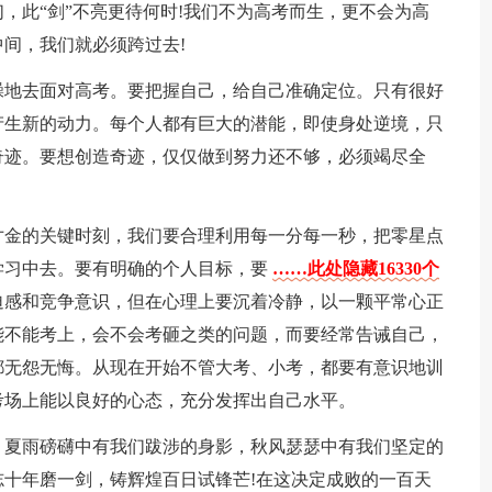
，此“剑”不亮更待何时!我们不为高考而生，更不会为高
间，我们就必须跨过去!
躁地去面对高考。要把握自己，给自己准确定位。只有很好
产生新的动力。每个人都有巨大的潜能，即使身处逆境，只
奇迹。要想创造奇迹，仅仅做到努力还不够，必须竭尽全
寸金的关键时刻，我们要合理利用每一分每一秒，把零星点
学习中去。要有明确的个人目标，要
……此处隐藏16330个
迫感和竞争意识，但在心理上要沉着冷静，以一颗平常心正
能不能考上，会不会考砸之类的问题，而要经常告诫自己，
都无怨无悔。从现在开始不管大考、小考，都要有意识地训
考场上能以良好的心态，充分发挥出自己水平。
，夏雨磅礴中有我们跋涉的身影，秋风瑟瑟中有我们坚定的
十年磨一剑，铸辉煌百日试锋芒!在这决定成败的一百天