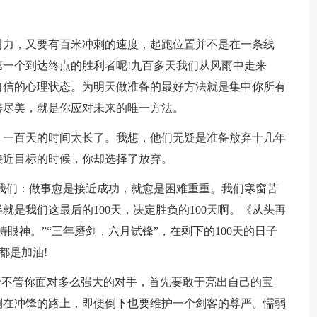
耐力，又要有百米冲刺的速度，起跑位置并不是在一条线
一个到达终点的胜利者呢!九百多天我们从风雨中走来
自信的心理状态。为明天做准备的最好方法就是集中你所有
善尽美，就是你应对未来的唯一方法。
：一百天的时间太长了。我想，他们无疑是准备放弃十几年
接近目标的时候，你却选择了放弃。
诉我们：做事愈是接近成功，就愈是困难重重。我们寒窗苦
是我们这最后的100天，决定胜负的100天啊。《从头再
眼神。”“三年磨剑，六月试锋”，在剩下的100天的日子
都是加油!
于不管你面对多么强大的对手，首先要敢于亮出自己的宝
倒在冲锋的路上，即便倒下也要维护一个剑客的尊严。懦弱