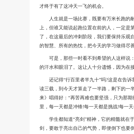
才终于有了这冲天一飞的机会。
人生就是一场比赛，既要有万米长跑的
上，但谁又能说起跑位置在前的人，一定是第
了，在这最后的冲刺阶段，我们要保持乐观
的智慧、所有的热忱，把今天的学习做得尽
可是，那些一时看不到希望的人这样说
的汗水和眼泪了。这让人十分遗憾，因为在
还记得“行百里者半九十”吗?这是在告
读三载，到今天才算走了一半路，剩下的一半就
来》唱得好：“再苦再难也要坚强，只为那期待
里，每一天都是冲锋!每一天都是挑战!每一天
学生都知道“亮剑”精神，它的精髓就在
剑，要敢于亮出自己的气势，即便倒下也要