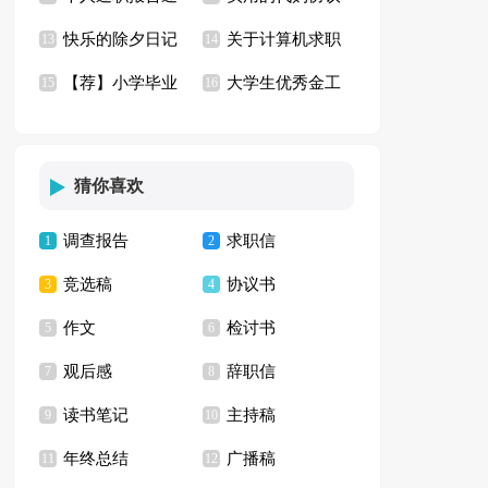
快乐的除夕日记
关于计算机求职
用15篇
13
书4篇
14
【荐】小学毕业
大学生优秀金工
15
信集锦七篇
16
典礼演讲稿
实习报告
猜你喜欢
调查报告
求职信
1
2
竞选稿
协议书
3
4
作文
检讨书
5
6
观后感
辞职信
7
8
读书笔记
主持稿
9
10
年终总结
广播稿
11
12