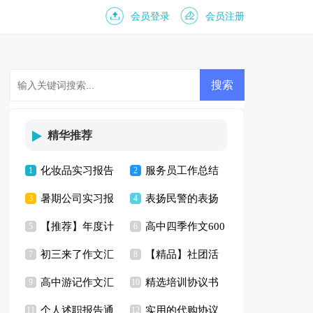
会员登录
会员注册
精华推荐
化妆品实习报告
服务员工作总结
1
2
暑期公司实习报
表扬民警的表扬
七篇
3
(15篇)
4
【推荐】年度计
高中四季作文600
告范文集合6篇
5
信15篇
6
初三来了作文汇
【精品】社团活
划范文合集10篇
7
字3篇
8
高中游记作文汇
精选培训协议书
总5篇
9
动计划范文10篇
10
个人述职报告通
实用的代购协议
编7篇
11
集锦5篇
12