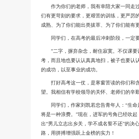
作为你们的老师，我有幸陪大家一同走
们有更苛刻的要求，更艰苦的训练，更严厉
成熟、为了你们能出类拔萃、为了你们能有
同学们，在高考的最后冲刺阶段，一定要
”二字，摒弃杂念，耐住寂寞。不仅课要
考，而且地也要认认真真地扫，被子也要认
的成功，以至事业的成功。
打好高考这一仗，是寒窗苦读的你们和
望。我相信有学校领导的关怀、老师们的辛
同学们，作家刘凯若忠告青年人：“生命
将是一种浪费。”现在，进军的号角已经吹起
出“男儿立志出乡关，学不成名誓不还”的决
路，用拼搏增强跃上金榜的实力！