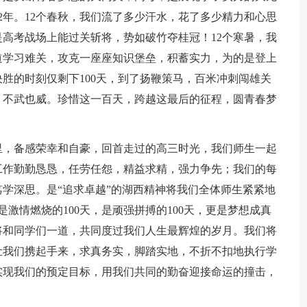
2年。12个春秋，我们流了多少汗水，花了多少精力和心思
高考战场上能过关斩将，势如破竹夺桂冠！12个寒暑，我
道学习难关，攻克一座座知识堡垒，积蓄实力，为的是登上
决胜的时刻仅剩下100天，到了扬鞭策马，百米冲刺闯雄关
，不武也威。珍惜这一百天，跨越这最后的征程，圆青春梦
里，备感荣幸和自豪，回首走过的高三时光，我们师生一起
工作勤勤恳恳，任劳任怨，精益求精，强力争先；我们的每
学深思。是“追求卓越”的湖西精神将我们全体师生紧紧地
是激情燃烧的100天，是顽强拼搏的100天，更是梦想成真
师将和同学们一道，共同度过我们人生最辉煌的岁月。我们将
让我们携起手来，求真务实，脚踏实地，不折不扣地执行学
实现我们的预定目标，用我们共同的勤奋迎接命运的撞击，