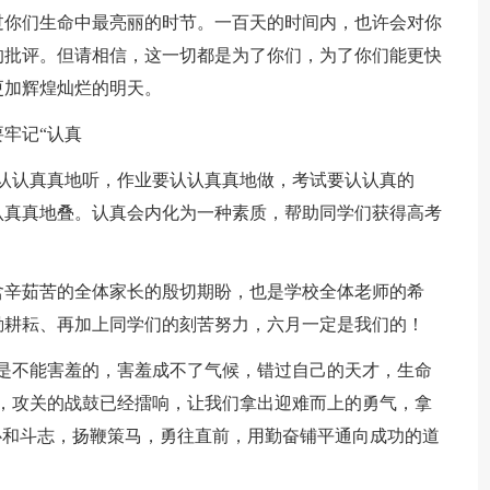
过你们生命中最亮丽的时节。一百天的时间内，也许会对你
的批评。但请相信，这一切都是为了你们，为了你们能更快
更加辉煌灿烂的明天。
牢记“认真
认认真真地听，作业要认认真真地做，考试要认认真的
认真真地叠。认真会内化为一种素质，帮助同学们获得高考
含辛茹苦的全体家长的殷切期盼，也是学校全体老师的希
勤耕耘、再加上同学们的刻苦努力，六月一定是我们的！
是不能害羞的，害羞成不了气候，错过自己的天才，生命
，攻关的战鼓已经擂响，让我们拿出迎难而上的勇气，拿
心和斗志，扬鞭策马，勇往直前，用勤奋铺平通向成功的道