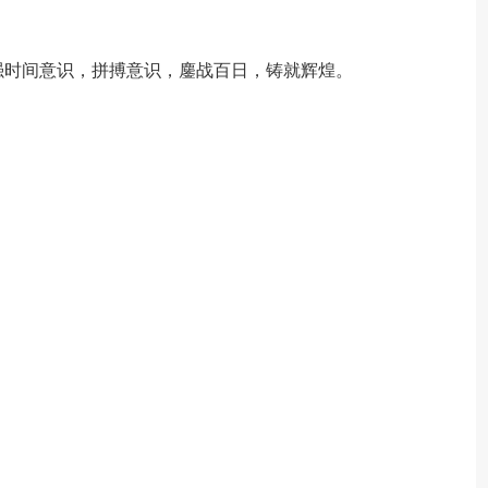
强时间意识，拼搏意识，鏖战百日，铸就辉煌。
：