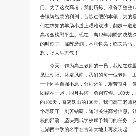
门。为了这次高考，我们历炼、准备了整整1
去锻铸智慧的利剑，苦炼过硬的本领，为的是
们在求知的羊肠小道上艰难跋涉，翻越一道
高考金榜慰平生。现在，离12年期盼的决战
的时刻了。临阵磨剑，不利也亮；临关策马
想，扬人生志气！
今天，作为高三教师的一员，我站在这
见证朝阳、沐浴风雨，我们的每一位老师，
一个同学自强不息，分秒必争，艰苦奋斗，笃
团结在一起，同舟共济，勇创辉煌。100天，
的100天，奇迹迭出的100天。我们高三老
恪尽职守，刻苦钻研，随时关注高考信息。
校的部署，坚决完成学校赋予我们的任务，
让湖西中学的名字在古沛大地上再次响起！