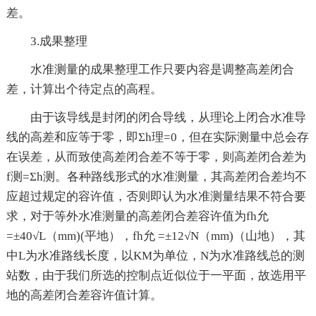
差。
3.成果整理
水准测量的成果整理工作只要内容是调整高差闭合
差，计算出个待定点的高程。
由于该导线是封闭的闭合导线，从理论上闭合水准导
线的高差和应等于零，即Σh理=0，但在实际测量中总会存
在误差，从而致使高差闭合差不等于零，则高差闭合差为
f测=Σh测。各种路线形式的水准测量，其高差闭合差均不
应超过规定的容许值，否则即认为水准测量结果不符合要
求，对于等外水准测量的高差闭合差容许值为fh允
=±40√L（mm)(平地），fh允 =±12√N（mm)（山地），其
中L为水准路线长度，以KM为单位，N为水准路线总的测
站数，由于我们所选的控制点近似位于一平面，故选用平
地的高差闭合差容许值计算。