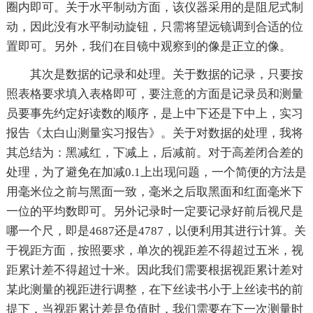
圈内即可。关于水平制动方面，该仪器采用的是阻尼式制
动，因此没有水平制动旋钮，只需将望远镜调到合适的位
置即可。另外，我们在目镜中观察到的像是正立的像。
其次是数据的记录和处理。关于数据的记录，只要按
照表格要求填入表格即可，要注意的方面是记录员和测量
员要事先约定好读数的顺序，是上中下还是下中上，实习
报告《太白山测量实习报告》。关于对数据的处理，我将
其总结为：黑减红，下减上，后减前。对于高差闭合差的
处理，为了避免在加减0.1上出现问题，一个简便的方法是
用毫米位之前与黑面一致，毫米之后取黑面和红面毫米下
一位的平均数即可。另外记录时一定要记录好前后视尺是
哪一个尺，即是4687还是4787，以便利用其进行计算。关
于视距方面，按照要求，单次的视距差不得超过五米，视
距累计差不得超过十米。因此我们需要根据视距累计差对
某此测量的视距进行调整，在下丝读书小于上丝读书的前
提下，当视距累计差是负值时，我们需要在下一次测量时